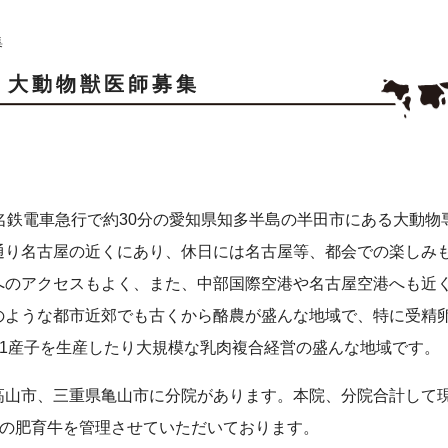
集
大動物獣医師募集
名鉄電車急行で約30分の愛知県知多半島の半田市にある大動物
通り名古屋の近くにあり、休日には名古屋等、都会での楽しみ
へのアクセスもよく、また、中部国際空港や名古屋空港へも近
のような都市近郊でも古くから酪農が盛んな地域で、特に受精
F1産子を生産したり大規模な乳肉複合経営の盛んな地域です。
高山市、三重県亀山市に分院があります。本院、分院合計して
00頭の肥育牛を管理させていただいております。