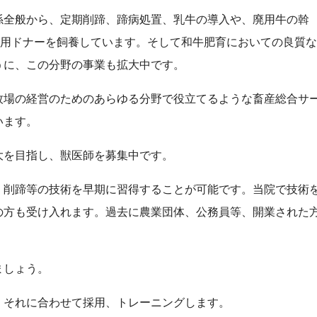
係全般から、定期削蹄、蹄病処置、乳牛の導入や、廃用牛の斡
卵用ドナーを飼養しています。そして和牛肥育においての良質な
うに、この分野の事業も拡大中です。
牧場の経営のためのあらゆる分野で役立てるような畜産総合サ
います。
大を目指し、獣医師を募集中です。
、削蹄等の技術を早期に習得することが可能です。当院で技術
の方も受け入れます。過去に農業団体、公務員等、開業された
ましょう。
。それに合わせて採用、トレーニングします。